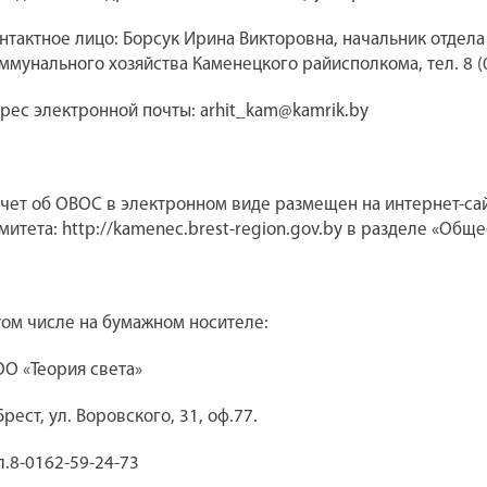
нтактное лицо: Борсук Ирина Викторовна, начальник отдела
ммунального хозяйства Каменецкого райисполкома, тел. 8 (
рес электронной почты: arhit_kam@kamrik.by
чет об ОВОС в электронном виде размещен на интернет-са
митета: http://kamenec.brest-region.gov.by в разделе «Об
том числе на бумажном носителе:
О «Теория света»
 Брест, ул. Воровского, 31, оф.77.
л.8-0162-59-24-73