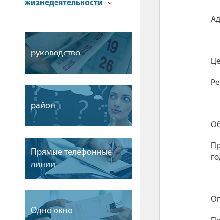
жизнедеятельности
Ад
руководство
Це
Ре
район
Об
Пр
Прямые телефонные
го
линии
Оп
Одно окно