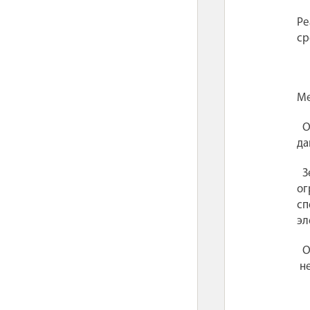
Ре
ср
Ме
О
да
З
ог
сп
эл
О
н