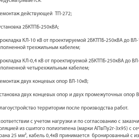
едусматривается:
емонтаж действующей
ТП-272;
установка 2БКТПБ-250кВА;
прокладка КЛ-10 кВ от проектируемой 2БКТПБ-250кВА до ВЛ-1
полненной трехжильным кабелем;
прокладка КЛ-0,4 кВ от проектируемой 2БКТПБ-250кВА до ВЛ-
полненной четырехжильным кабелем;
демонтаж двух концевых опор ВЛ-10кВ;
установка двух концевых опор и двух промежуточных опор В
благоустройство территории после производства работ.
соответствии с учетом нагрузки и по согласованию с заказ
оляцией из сшитого полиэтилена (марки АПвПу2г-3х95) с с
рана 25 мм², кабель 0,4кВ принимается
бронированный с из