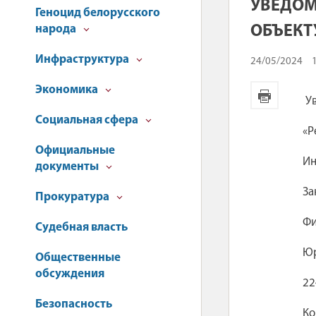
УВЕДОМ
Геноцид белорусского
народа
ОБЪЕКТ
Инфраструктура
24/05/2024
Экономика
У
Социальная сфера
«Р
Официальные
Ин
документы
За
Прокуратура
Фи
Судебная власть
Юр
Общественные
обсуждения
22
Безопасность
Ко