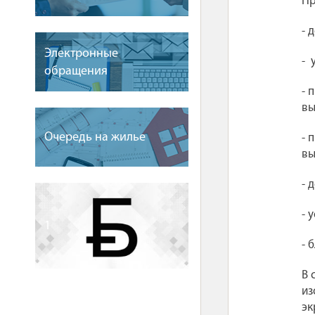
Пр
-
д
Электронные
-
обращения
- 
вы
Очередь на жилье
- 
вы
- 
- 
1
- 
В 
из
эк