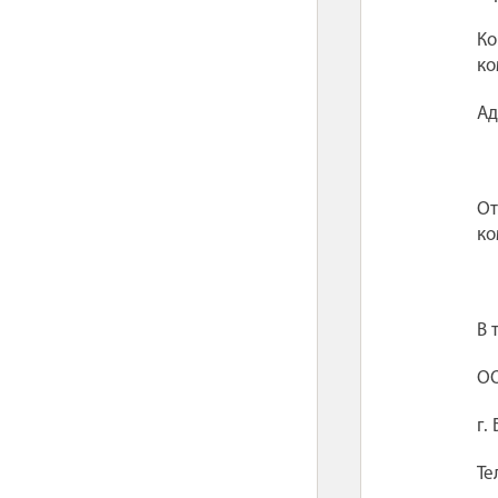
Ко
ко
Ад
От
ко
В 
ОО
г.
Те