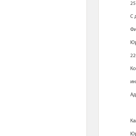
25
С 
Фи
Юр
22
Ко
ин
Ад
Ка
Юр