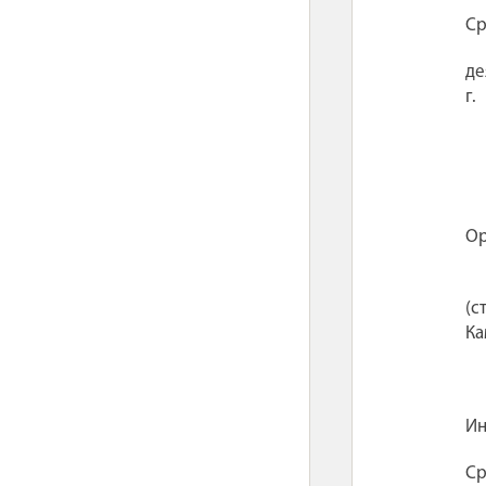
Ср
де
г.
Ор
(с
Ка
Ин
Ср