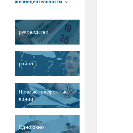
жизнедеятельности
руководство
район
Прямые телефонные
линии
Одно окно