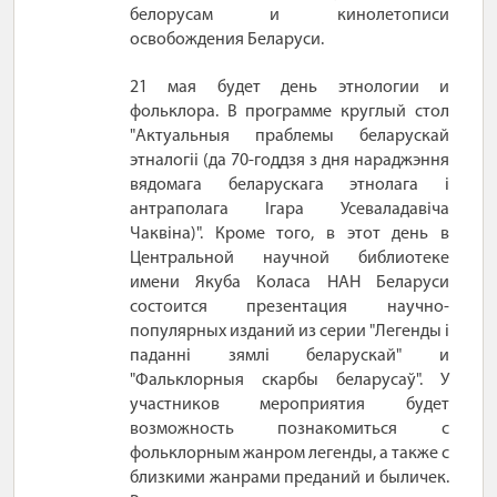
белорусам и кинолетописи
освобождения Беларуси.
21 мая будет день этнологии и
фольклора. В программе круглый стол
"Актуальныя праблемы беларускай
этналогіі (да 70-годдзя з дня нараджэння
вядомага беларускага этнолага і
антраполага Ігара Усеваладавіча
Чаквіна)". Кроме того, в этот день в
Центральной научной библиотеке
имени Якуба Коласа НАН Беларуси
состоится презентация научно-
популярных изданий из серии "Легенды і
паданні зямлі беларускай" и
"Фальклорныя скарбы беларусаў". У
участников мероприятия будет
возможность познакомиться с
фольклорным жанром легенды, а также с
близкими жанрами преданий и быличек.